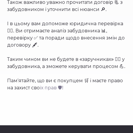
Також важливо уважно прочитати договір 📃 з
забудовником і уточнити всі нюанси 🔎.
І в цьому вам допоможе юридична перевірка
👩‍⚖️. Ви отримаєте аналіз забудовника 📊,
перевірку ✅ та поради щодо внесення змін до
договору 🖋.
Таким чином ви не будете в «заручниках» 🙅‍♂️ у
забудовника, а зможете керувати процесом 💪.
Пам'ятайте, що ви є покупцем 🛒 і маєте право
на захист сво
їх прав 🛡️!