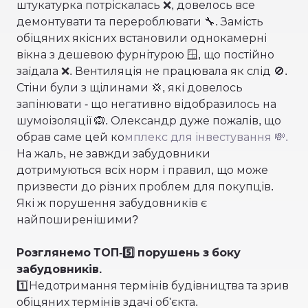
штукатурка потріскалась ❌, довелось все
демонтувати та перероблювати 🔧. Замість
обіцяних якісних встановили однокамерні
вікна з дешевою фурнітурою 🪟, що постійно
заїдала ❌. Вентиляція не працювала як слід 🚫.
Стіни були з щілинами 💢, які довелось
запінювати - що негативно відобразилось на
шумоізоляції 🙉. Олександр дуже пожалів, що
обрав саме цей ко
мплекс для інвестування 💸.
На жаль, не завжди забудовники
дотримуються всіх норм і правил, що може
призвести до різних проблем для покупців.
Які ж порушення забудовників є
найпоширенішими?
Розглянемо ТОП-5️⃣ порушень з боку
забудовників.
1️⃣Недотримання термінів будівництва та зрив
обіцяних термінів здачі об'єкта.