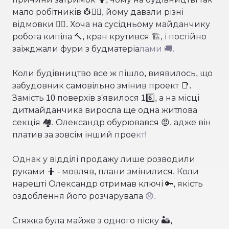
мало робітників 👷👷‍♀️, йому давали різні
відмовки 🙅‍♂️. Хоча на сусідньому майданчику
робота кипіла 🔨, кран крутився 🏗, і постійно
заїжджали фури з будматеріа
лами 🚚.
Коли будівництво все ж пішло, виявилось, що
забудовник самовільно змінив проект 📑.
Замість 10 поверхів з'явилося 16️⃣, а на місці
дитмайданчика виросла ще одна житлова
секція 🏘️. Олександр обурювався 😡, адже він
платив за зовсім інший прое
кт!
Однак у відділі продажу лише розводили
руками 🤷 - мовляв, плани змінилися. Коли
нарешті Олександр отримав ключі 🔑, якість
оздоблення його розчарувала
😞.
Стяжка була майже з одного піску 🏜️,