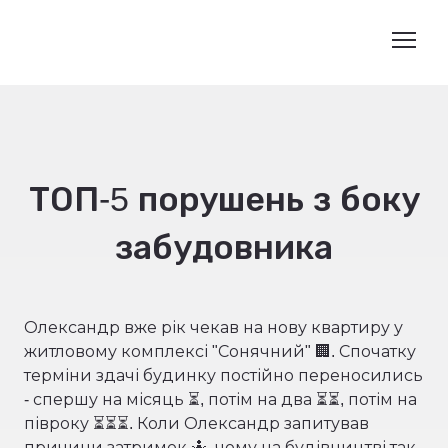
ТОП-5 порушень з боку
забудовника
Олександр вже рік чекав на нову квартиру у
житловому комплексі "Сонячний" 🏢. Спочатку
терміни здачі будинку постійно переносились
- спершу на місяць ⏳, потім на два ⏳⏳, потім на
півроку ⏳⏳⏳. Коли Олександр запитував
причини затримок 🤷, чому на будівництві так